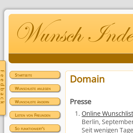
Startseite
Domain
Wunschliste anlegen
Presse
Wunschliste ändern
Online Wunschlis
Listen von Freunden
Berlin, Septembe
So funktioniert's
Seit wenigen Tage